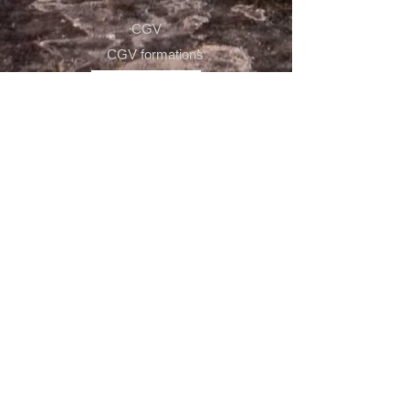
CGV
CGV formations
La certification qualité a été délivrée au titre de
la catégorie d'action suivante :
ACTION DE FORMATION
Certification
Découvrez notre univers !
contact@vibesvideo.fr
07 81 21 93 07
15 rue du Dauphiné, Saint-Priest