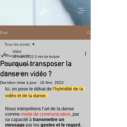
Post
Tous les posts
Vibes
Tous les posts
10 mars 2022
2 min de lecture
Pourquoi transposer la
Conseils vidéos
danse en vidéo ?
Projet Vidéo
Dernière mise à jour :
16 févr. 2023
Ici, on pose le débat de 
l'hybridité de la 
vidéo et de la danse. 
Nous interprétons l’art de la danse 
comme 
mode de communication
, par 
sa capacité à 
transmettre un 
message
 par les 
gestes et le regard
, 