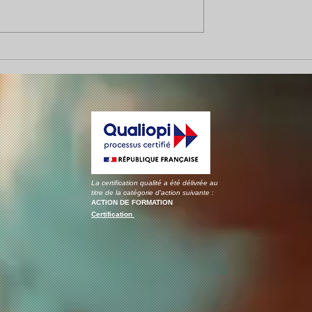
l'artiste et sa
Derrière les coulisses du
s.
tournage Barbie : quand la
danse devient magique.
La certification qualité a été délivrée au
titre de la catégorie d'action suivante :
ACTION DE FORMATION
Certification