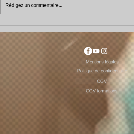
Rédigez un commentaire...
Le Monologue d'un Danseur :
Le voyage de 
Une Odyssée émotionnelle à
quête de sen
travers l'art de la danse.
Mentions légales
Politique de confidentialité
CGV
CGV formations